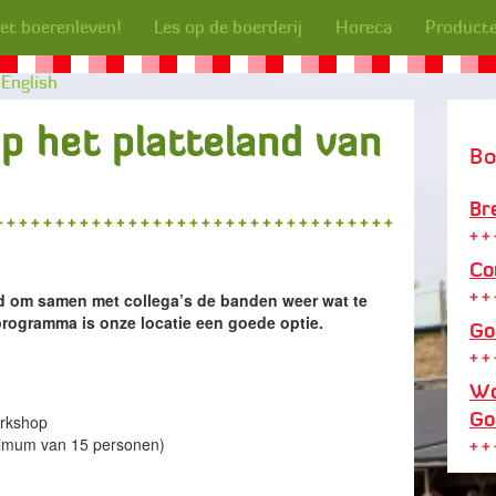
het boerenleven!
Les op de boerderij
Horeca
Producte
English
op het platteland van
Bo
Br
Co
ad om samen met collega’s de banden weer wat te
rogramma is onze locatie een goede optie.
Go
Wo
Go
rkshop
nimum van 15 personen)