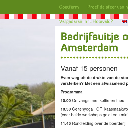
Goatfarm
Proef de sfeer van 
Vergaderen in ‘t Hooiveld?
Bedrijfsuitje 
Amsterdam
Vanaf 15 personen
Even weg uit de drukte van de st
versterken? Met een afwisselend p
Programma
10.00
Ontvangst met koffie en thee
10.30
Geitenyoga OF kaasmaakwo
(voor beide workshops geldt een mi
11.45
Rondleiding over de boerderij