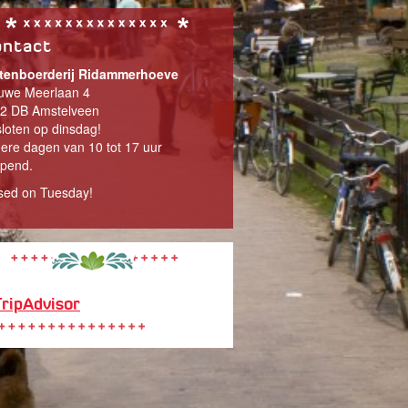
ntact
tenboerderij Ridammerhoeve
uwe Meerlaan 4
2 DB Amstelveen
loten op dinsdag!
ere dagen van 10 tot 17 uur
pend.
sed on Tuesday!