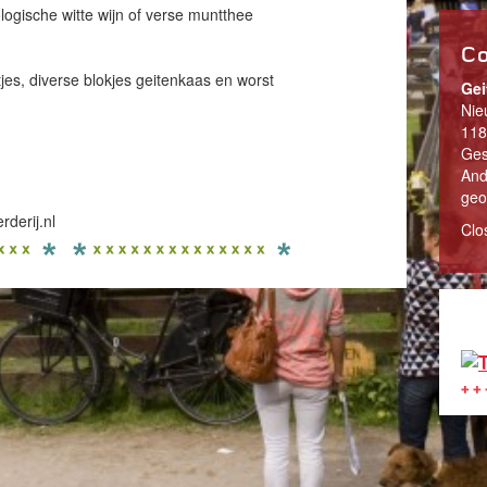
ogische witte wijn of verse muntthee
Co
jes, diverse blokjes geitenkaas en worst
Gei
Nie
118
Ges
And
geo
derij.nl
Clo