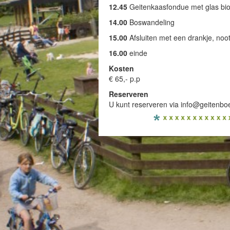
12.45
Geitenkaasfondue met glas biol
14.00
Boswandeling
15.00
Afsluiten met een drankje, noot
16.00
einde
Kosten
€ 65,- p.p
Reserveren
U kunt reserveren via info@geitenboer