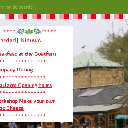
n van de boerderij
erderij Nieuws
eakfast at the Goatfarm
mpany Outing
atfarm Opening hours
rkshop Make your own
at Cheese